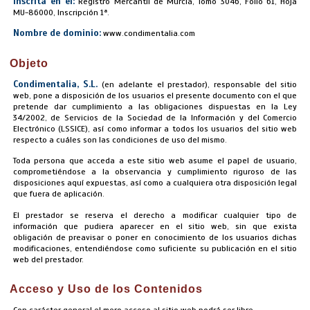
Inscrita en el:
Registro Mercantil de Murcia, Tomo 3046, Folio 61, Hoja
MU-86000, Inscripción 1ª.
Nombre de dominio:
www.condimentalia.com
Objeto
Condimentalia, S.L.
(en adelante el prestador), responsable del sitio
web, pone a disposición de los usuarios el presente documento con el que
pretende dar cumplimiento a las obligaciones dispuestas en la Ley
34/2002, de Servicios de la Sociedad de la Información y del Comercio
Electrónico (LSSICE), así como informar a todos los usuarios del sitio web
respecto a cuáles son las condiciones de uso del mismo.
Toda persona que acceda a este sitio web asume el papel de usuario,
comprometiéndose a la observancia y cumplimiento riguroso de las
disposiciones aquí expuestas, así como a cualquiera otra disposición legal
que fuera de aplicación.
El prestador se reserva el derecho a modificar cualquier tipo de
información que pudiera aparecer en el sitio web, sin que exista
obligación de preavisar o poner en conocimiento de los usuarios dichas
modificaciones, entendiéndose como suficiente su publicación en el sitio
web del prestador.
Acceso y Uso de los Contenidos
Con carácter general el mero acceso al sitio web podrá ser libre.