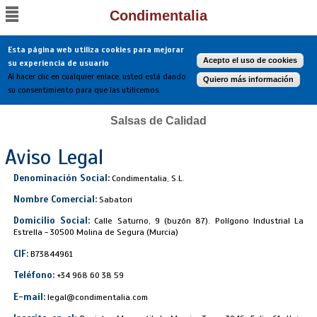
Condimentalia
Esta página web utiliza cookies para mejorar
Acepto el uso de cookies
su experiencia de usuario
Al hacer clic en cualquier enlace, usted está dando
Quiero más información
su consentimiento para que las utilicemos.
Salsas de Calidad
Aviso Legal
Denominación Social:
Condimentalia, S.L.
Nombre Comercial:
Sabatori
Domicilio Social:
Calle Saturno, 9 (buzón 87). Polígono Industrial La
Estrella - 30500 Molina de Segura (Murcia)
CIF:
B73844961
Teléfono:
+34 968 60 38 59
E-mail:
legal@condimentalia.com